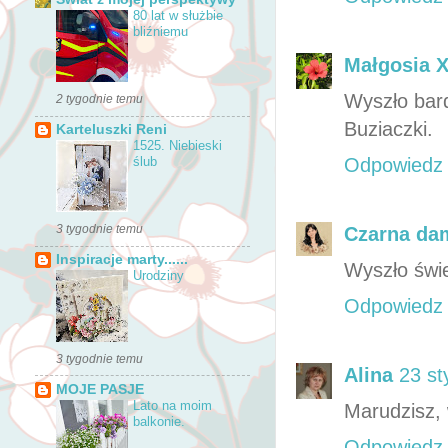
80 lat w służbie
bliźniemu
Małgosia 
Wyszło bar
2 tygodnie temu
Buziaczki.
Karteluszki Reni
1525. Niebieski
Odpowiedz
ślub
3 tygodnie temu
Czarna da
Inspiracje marty......
Wyszło świe
Urodziny
Odpowiedz
3 tygodnie temu
Alina
23 st
MOJE PASJE
Lato na moim
Marudzisz, 
balkonie.
Odpowiedz