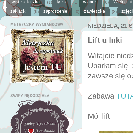
twist karteczka
tytka
wianek
Wietrzeni
(1)
(1)
(8)
zakładki
zaproszenie
zawieszka
zdjęc
(9)
(6)
(8)
METRYCZKA WYMIANKOWA
NIEDZIELA, 21 
Lift u Inki
Witajcie niedz
Uparłam się, 
zawsze się op
Zabawa
TUT
ŚWIRY RĘKODZIEŁA
Mój lift