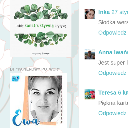
Inka
27 sty
Słodka wers
Odpowiedz
Anna Iwa
Jest super l
DT "PAPIEROWY POTWÓR"
Odpowiedz
Teresa
6 l
Piękna kart
Odpowiedz