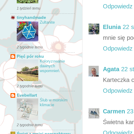
Odpowiedz
1 tydzień temu
tinyhandmade
Zultanite
Elunia
22 s
mnie się p
2 tygodnie temu
Odpowiedz
Pięć pór roku
Koloryzowanie
dawnych
Agata
22 s
wspomnień.
Karteczka 
2 tygodnie temu
Odpowiedz
Evebellart
Ślub w morskim
klimacie
Carmen
23
Świetna kar
2 tygodnie temu
Odpowiedz
Świat z mojej perspektywy