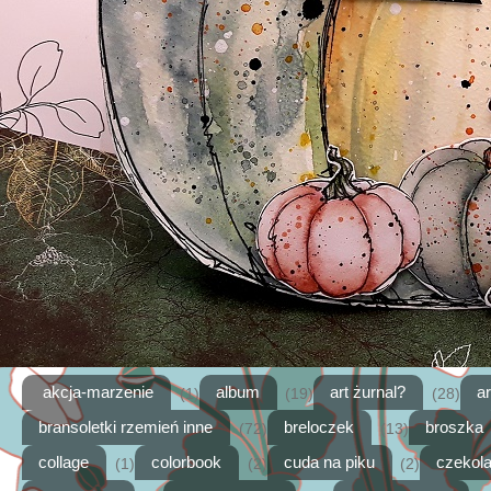
akcja-marzenie
album
art żurnal?
a
(1)
(19)
(28)
bransoletki rzemień inne
breloczek
broszka
(72)
(13)
collage
colorbook
cuda na piku
czekol
(1)
(2)
(2)