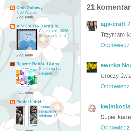
21 komentar
Craft Zabawy
4/08 Wtorek
2 dni temu
aga-craft
2
APoCoCiTo DANKI M.
Całorocznik 2026
Trzymam kci
(Sierpień 1, 2, 3, )
.........
Odpowiedz
2 dni temu
Ręczne Robótki Anny
ewinka No
Sezon na haft -
sierpień
Uroczy świąt
Odpowiedz
3 dni temu
Papier i nitki
kwiatkosia
"Kocie
spojrzenie" -
Super karte
odsłona 13
Odpowiedz