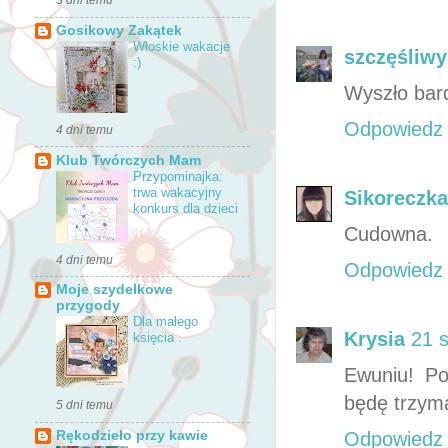
3 dni temu
Gosikowy Zakątek
Włoskie wakacje
szczęśliwy
:)
Wyszło bard
Odpowiedz
4 dni temu
Klub Twórczych Mam
Przypominajka:
trwa wakacyjny
Sikoreczka
konkurs dla dzieci
Cudowna.
4 dni temu
Odpowiedz
Moje szydelkowe
przygody
Dla małego
Krysia
21 
księcia .
Ewuniu! Pot
będę trzym
5 dni temu
Odpowiedz
Rękodzieło przy kawie