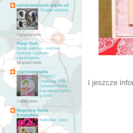
ewinkowecięcie-gięcie cd
Okrągłe urodziny
2 godziny temu
Pasje Violi
Nordic walking – możliwe
kontuzje i sposoby
zapobiegania
18 godzin temu
tygrysiamyszka
**CRAFT
I jeszcze info
Challenge #786 -
Summer/Holiday
(vacation)/Anythin
g Goes
1 dzień temu
Magiczny Świat
Krzyżyków
Kalendarz -lipiec