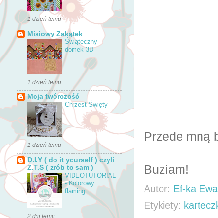
1 dzień temu
Misiowy Zakątek
Świąteczny
domek 3D
1 dzień temu
Moja twórczość
Chrzest Święty
Przede mną ba
1 dzień temu
D.I.Y ( do it yourself ) czyli
Buziam!
Z.T.S ( zrób to sam )
VIDEOTUTORIAL
- Kolorowy
Autor:
Ef-ka Ewa
flaming
Etykiety:
kartecz
2 dni temu