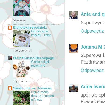
Ania and q
5 dni temu
Super wysz
Biblioteka rękodzieła
Odpowiedz
Od serca do
koperty - lipiec
Joanna M
1 tydzień temu
Superowa k
Stare Pianino-Decoupage
Pozdrawiam
Giełda książki
regionalnej
Odpowiedz
1 tydzień temu
Anna Iwa
Syndrom Kury Domowej
Ogród kocha
upór się opł
deszcz i zabawa
u Anetty
Powodzeni