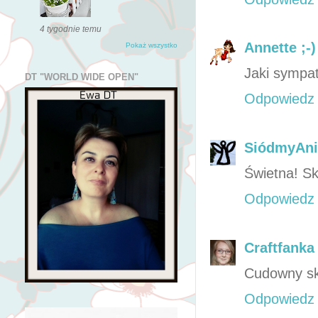
4 tygodnie temu
Annette ;-)
Pokaż wszystko
Jaki sympat
DT "WORLD WIDE OPEN"
Odpowiedz
SiódmyAni
Świetna! Sk
Odpowiedz
Craftfanka
Cudowny skr
Odpowiedz