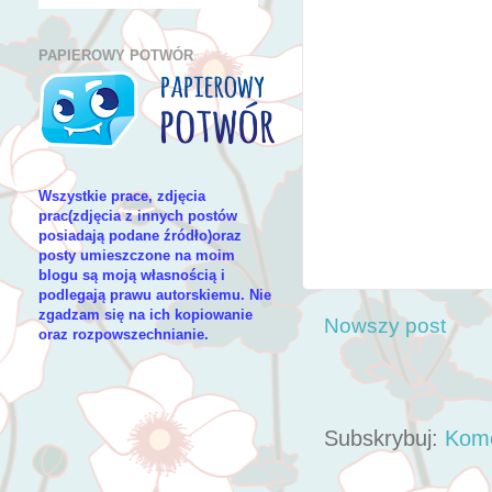
PAPIEROWY POTWÓR
Wszystkie prace, zdjęcia
prac(zdjęcia z innych postów
posiadają podane źródło)oraz
posty umieszczone na moim
blogu są moją własnością i
podlegają prawu autorskiemu. Nie
zgadzam się na ich kopiowanie
Nowszy post
oraz rozpowszechnianie.
Subskrybuj:
Kome