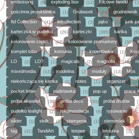
embossing
exploding box
Filcowe tworki
(8)
(12)
(1
gościnna projektantka
Grubasek
grudniownik
(1)
(24)
Itd Collection
itdcollection
jajko
junk jo
(41)
(3)
(5)
karteczka w pudełku
karteczki
kartka
(26)
(388)
(9
kolorowanie copici
kolorowanie promarkery
(68)
(30)
komplet biżu
komunia
kopertówka
Kora
(5)
(3)
(1)
LO
LO?
magicals
magnolia
m
(2)
(1)
(2)
(43)
mixedmedia
modelina
moduły
Mos
(13)
(2)
(13)
niekończąca się kartka
notes
organizer
(1)
(11)
(2)
pocket letter
podstawka
pop up
praca 
(1)
(1)
(3)
próba akwareli
próba decu
próba drutów
(30)
(30)
(
pudełko tealight
rekomendacja
rysowanie
(2)
(8)
(1
slider
słoik
stamperia
stempelek
(1)
(2)
(1)
(19
tag
TandiArt
teepee
tekturka
(42)
(1)
(1)
(17)